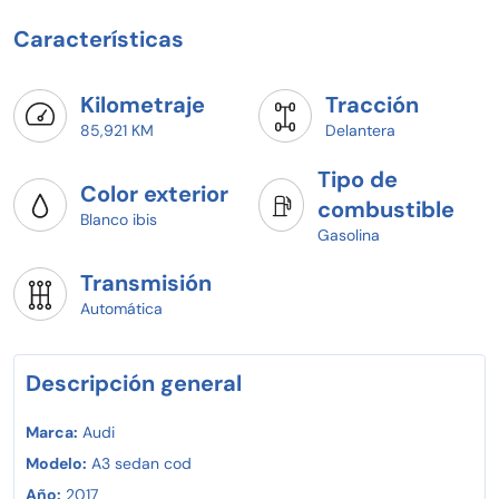
consultar antes de realizar depósito si la unidad esta
Características
disponible. La ficha de depósito y/o recibo de caja deber
presentarse en Gerencia de Seminuevos para considerar
el apartado de la unidad.
Kilometraje
Tracción
85,921 KM
Delantera
Tipo de
Color exterior
combustible
Blanco ibis
Gasolina
Transmisión
Automática
Descripción general
Marca:
Audi
Modelo:
A3 sedan cod
Año:
2017