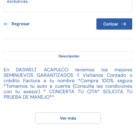
exclusivas.
Regresar
Cotizar
Descripción
En DASWELT ACAPULCO tenemos los mejores
SEMINUEVOS GARANTIZADOS !! Visítanos Contado o
crédito Factura a tu nombre *Compra 100% segura
*Tomamos tu auto a cuenta (Consulta las condiciones
con tu asesor) * CONCERTA TU CITA* SOLICITA TU
PRUEBA DE MANEJO**
Condiciones de venta de la unidad seminueva:
Ver más
+ La unidad puede ser apartada desde $5,000.00 por un
lapso de 4 das NATURALES, en lo que se tramita el
crédito (compra con financiamiento) o bien se liquida el
total de la unidad (compra de contado). Se deber