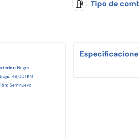
Tipo de comb
ago que te podemos ofrecer.
Especificacione
xterior:
Negro
raje:
49,001 KM
ión:
Seminuevo