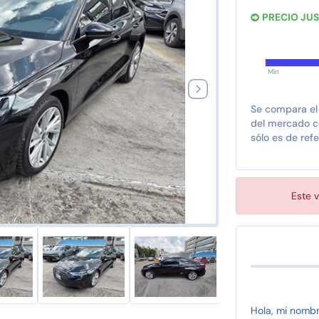
PRECIO JU
Min
Se compara el
del mercado co
sólo es de refe
Este v
Hola, mi nomb