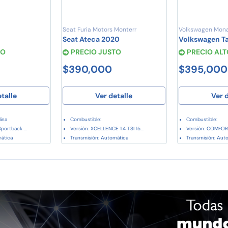
Seat Furia Motors Monterr
Volkswagen Mona
Seat Ateca 2020
Volkswagen T
TO
PRECIO JUSTO
PRECIO ALT
$390,000
$395,000
etalle
Ver detalle
Ver d
ina
Combustible:
Combustible:
portback ...
Versión: XCELLENCE 1.4 TSI 15...
Versión: COMFORTL
mática
Transmisión: Automática
Transmisión: Aut