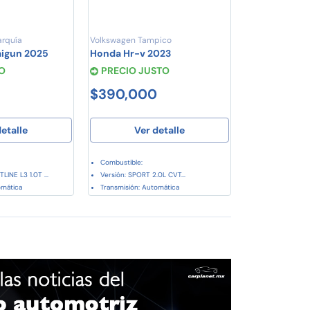
rquía
Volkswagen Tampico
aigun 2025
Honda Hr-v 2023
O
PRECIO JUSTO
$390,000
etalle
Ver detalle
Combustible:
INE L3 1.0T ...
Versión: SPORT 2.0L CVT...
omática
Transmisión: Automática