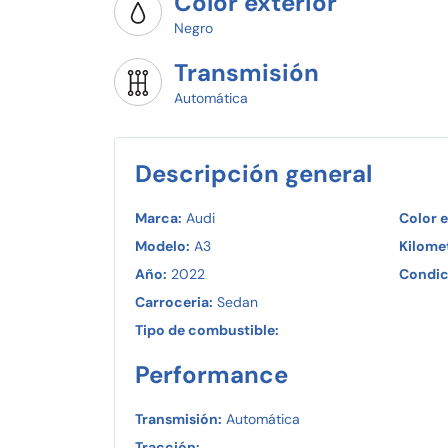
Color exterior
Contáctanos para conocer las opciones de p
Negro
Transmisión
Automática
Descripción general
Marca:
Audi
Color e
Modelo:
A3
Kilomet
Año:
2022
Condic
Carroceria:
Sedan
Tipo de combustible:
Performance
Transmisión:
Automática
Tracción: