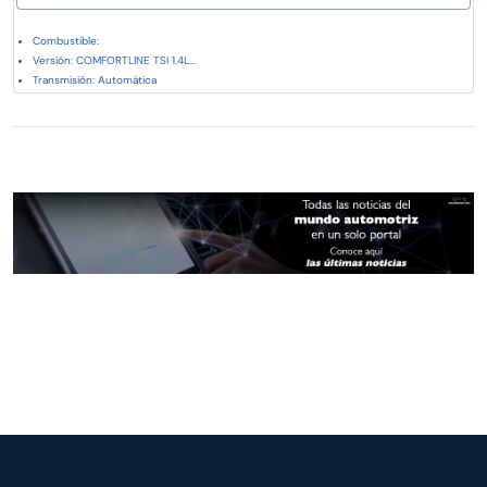
Combustible:
Versión: COMFORTLINE TSI 1.4L...
Transmisión: Automática