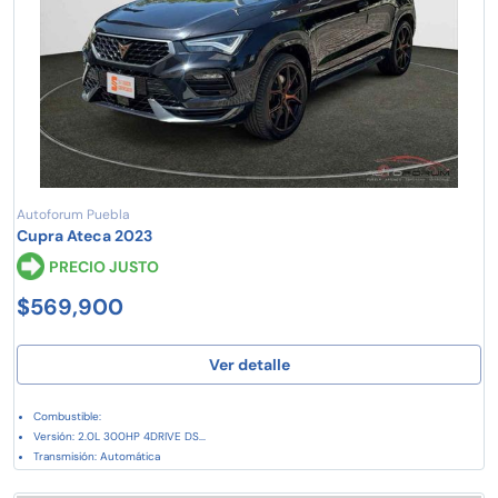
Autoforum Puebla
Cupra Ateca 2023
PRECIO JUSTO
$569,900
Ver detalle
Combustible:
Versión: 2.0L 300HP 4DRIVE DS...
Transmisión: Automática