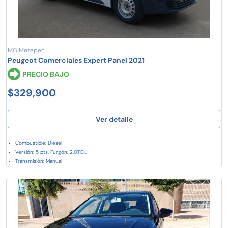
MG Metepec
Peugeot Comerciales Expert Panel 2021
PRECIO BAJO
$329,900
Ver detalle
Combustible: Diesel
Versión: 5 pts. Furgón, 2.0TD...
Transmisión: Manual