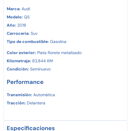
3 meses de garantía incluida.
Marca:
Audi
Pregunta por GARANTI GOCAR desde 1 ó 3 años
Modelo:
Q5
Año:
2018
Ven a tu prueba de manejo en Honda Santa Fe.
Carroceria:
Suv
Tipo de combustible:
Gasolina
Color exterior:
Plata florete metalizado
Kilometraje:
83,844 KM
Condición:
Seminuevo
Performance
Transmisión:
Automática
Tracción:
Delantera
Especificaciones