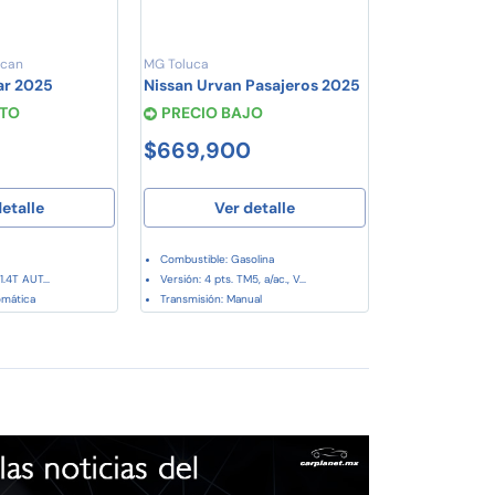
acan
MG Toluca
ar 2025
Nissan Urvan Pasajeros 2025
STO
PRECIO BAJO
$669,900
etalle
Ver detalle
Combustible: Gasolina
.4T AUT...
Versión: 4 pts. TM5, a/ac., V...
omática
Transmisión: Manual