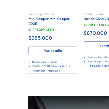
Volkswagen Pachuca
Honda Capital
Mini Cooper Mini Cooper
Honda Civic 2
2025
PRECIO ALT
PRECIO ALTO
$670,000
$665,000
Ver d
Ver detalle
Combustible: Híbri
Versión: 4 pts. Tour
Combustible: Gasolina
Transmisión: Auto
Versión: COUNTRYMAN S ALL4 L4...
Transmisión: Automática