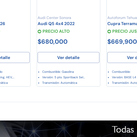
Audi Center Sonora
Autoforum Tehu
026
Audi Q5 4x4 2022
Cupra Terram
O
PRECIO ALTO
PRECIO JU
$680,000
$669,900
etalle
Ver detalle
Ver d
do
Combustible: Gasolina
Combustible:
ing, HEV,...
Versión: 5 pts. Sportback Sel...
Versión: BASE L4 1
mática
Transmisión: Automática
Transmisión: Aut