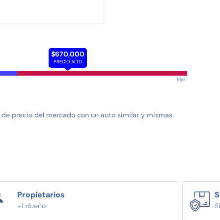
$670,000
PRECIO ALTO
Max
 de precio del mercado con un auto similar y mismas
Propietarios
S
+1 dueño
S