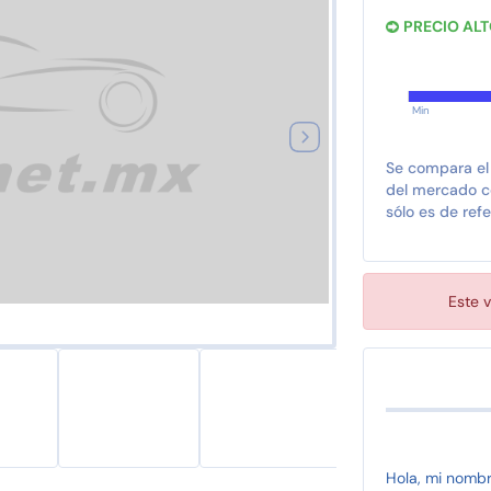
PRECIO AL
Min
Se compara el
del mercado co
sólo es de refe
Este v
Hola, mi nomb