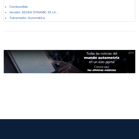
Combustible:
Versión: SEDAN DYNAMIC 35 L4 ...
Transmisión: Automática