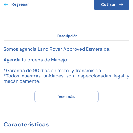
Regresar
Cotizar
Descripción
Somos agencia Land Rover Approved Esmeralda.
Agenda tu prueba de Manejo
*Garantia de 90 días en motor y transmisión.
*Todos nuestras unidades son inspeccionadas legal y
mecánicamente.
*Contamos con planes de financiamiento.
*Planes desde el 25% de enganche.
Ver más
*Planes para clientes con problemas en buró.
*Aceptamos auto a cuenta.
*Facturamos a tu nombre.
Características