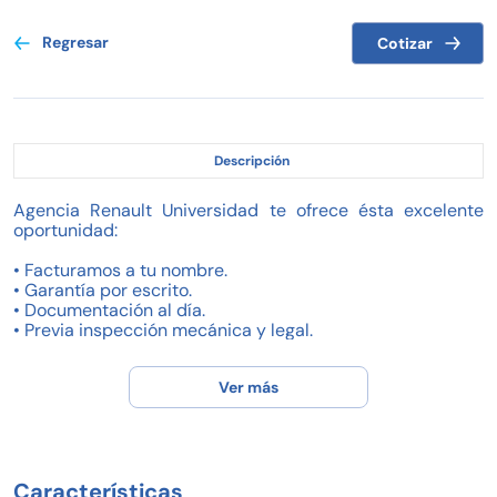
Regresar
Cotizar
Descripción
Agencia Renault Universidad te ofrece ésta excelente
oportunidad:
• Facturamos a tu nombre.
• Garantía por escrito.
• Documentación al día.
• Previa inspección mecánica y legal.
• Deja tu auto a cuenta, avalúo sin costo.
• Financiamiento con NR Finance, o banco de tu
Ver más
preferencia.
• Enganche desde el 15% y plazo de hasta 60 meses.
• Renueva el crédito de tu auto aunque siga vigente.
• Tasas personalizadas.
• Bonos flexibles.
Características
• Unidades limpias y sanitizadas.