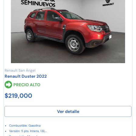
Renault San Ángel
Renault Duster 2022
PRECIO ALTO
$219,000
Ver detalle
Combustible: Gasolina
Versión: 5 pts. Intens, 1.6l,...