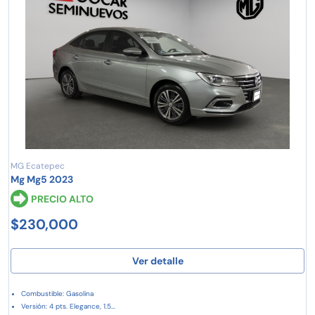
MG Ecatepec
Mg Mg5 2023
PRECIO ALTO
$230,000
Ver detalle
Combustible: Gasolina
Versión: 4 pts. Elegance, 1.5...