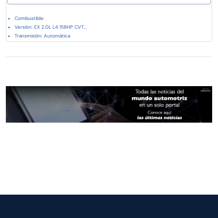
Combustible:
Versión: EX 2.0L L4 158HP CVT...
Transmisión: Automática