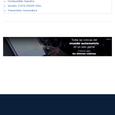
Combustible: Gasolina
Versión: 2.0TSI 300HP DSG...
Transmisión: Automática