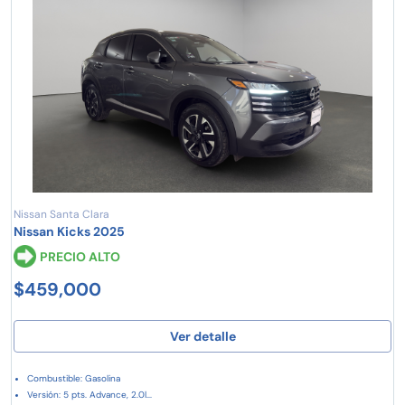
Nissan Santa Clara
Nissan Kicks 2025
PRECIO ALTO
$459,000
Ver detalle
Combustible: Gasolina
Versión: 5 pts. Advance, 2.0l...