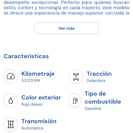
desempeño excepcional. Perfecto para quienes buscan
estilo, confort y tecnología en cada trayecto, este modelo
te ofrece una experiencia de manejo superior con toda la
seguridad y confianza que brinda una agencia.
Ver más
Características destacadas:
- Marca: Cupra
- Modelo: Formentor VUD
- Año: 2023
- Precio: $520,000
Características
- Kilometraje: 53,173 km
- Transmisión: Automática
- Combustible: Gasolina
- Capacidad: 3 pasajeros
Kilometraje
Tracción
- Accesorios originales incluidos
53,173 KM
Delantera
Beneficios exclusivos de agencia:
Tipo de
- Todos los servicios realizados en agencia
Color exterior
- Accesorios originales incluidos
combustible
Rojo deseo
Gasolina
¡Agenda hoy tu prueba de manejo y arranca con planes
desde 20% de enganche!
¡Tu Cupra Formentor VUD te espera en (Audi Pedregal)!
Transmisión
Automática
Pregunta por disponibilidad y agenda tu prueba de