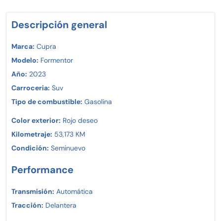
manejo hoy mismo.
Crédito o pago de contado y vive la emoción de manejar
un auténtico Cupra Formentor VUD!
Descripción general
Marca:
Cupra
Modelo:
Formentor
Año:
2023
Carroceria:
Suv
Tipo de combustible:
Gasolina
Color exterior:
Rojo deseo
Kilometraje:
53,173 KM
Condición:
Seminuevo
Performance
Transmisión:
Automática
Tracción:
Delantera