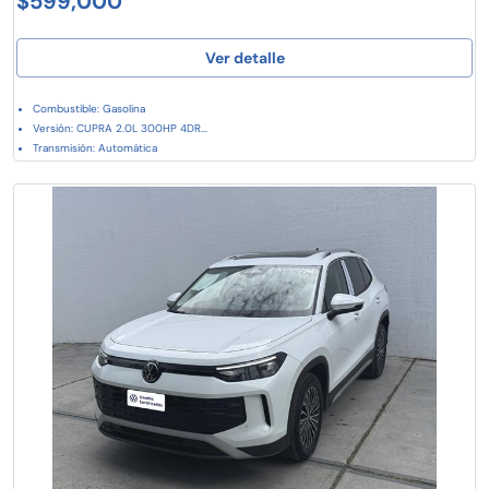
$599,000
Ver detalle
Combustible: Gasolina
Versión: CUPRA 2.0L 300HP 4DR...
Transmisión: Automática