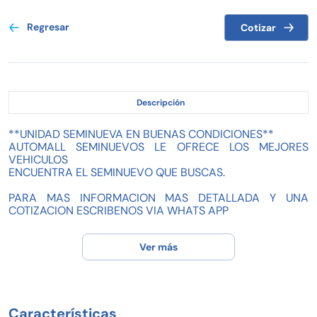
Regresar
Cotizar
Descripción
**UNIDAD SEMINUEVA EN BUENAS CONDICIONES**
AUTOMALL SEMINUEVOS LE OFRECE LOS MEJORES
VEHICULOS
ENCUENTRA EL SEMINUEVO QUE BUSCAS.
PARA MAS INFORMACION MAS DETALLADA Y UNA
COTIZACION ESCRIBENOS VIA WHATS APP
Ver más
1.- ¿Quiénes somos?
Automall es una AGENCIA DE AUTOS SEMINUEVOS la cual
su matriz esta situada en la ciudad de Torreón, Coahuila.
Pertenecemos a GRUPO VALMUR el cual es un prestigioso
Características
grupo comercial automotriz con presencia en los estados