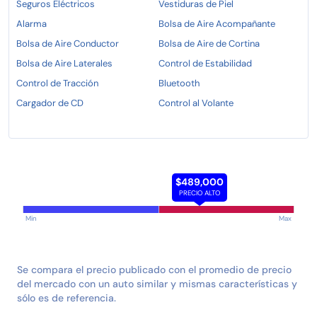
Seguros Eléctricos
Vestiduras de Piel
Alarma
Bolsa de Aire Acompañante
6.- Algunas ocasiones no llegamos a subir todas las
Bolsa de Aire Conductor
Bolsa de Aire de Cortina
unidades que tenemos disponibles, así que si estas
buscando alguna unidad en específico contactanos
Bolsa de Aire Laterales
Control de Estabilidad
manejamos todas las marcas de automóviles.
Control de Tracción
Bluetooth
Cargador de CD
Control al Volante
$489,000
PRECIO ALTO
Min
Max
Se compara el precio publicado con el promedio de precio
del mercado con un auto similar y mismas características y
sólo es de referencia.