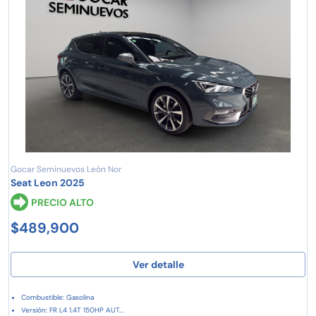
Gocar Seminuevos León Nor
Seat Leon 2025
PRECIO ALTO
$489,900
Ver detalle
Combustible: Gasolina
Versión: FR L4 1.4T 150HP AUT...