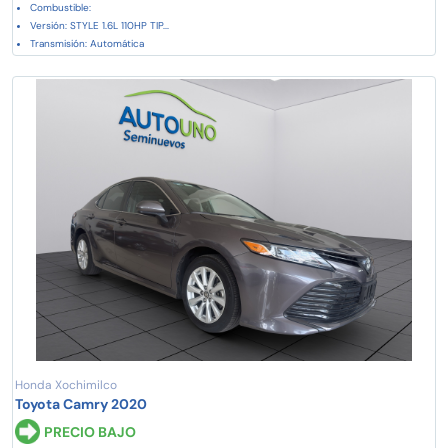
Combustible:
Versión: STYLE 1.6L 110HP TIP...
Transmisión: Automática
Honda Xochimilco
Toyota Camry 2020
PRECIO BAJO