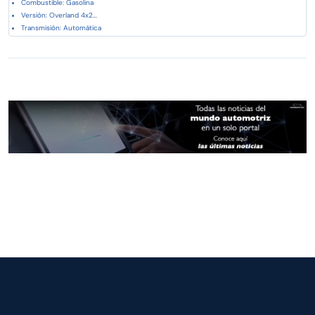
Combustible: Gasolina
Versión: Overland 4x2...
Transmisión: Automática