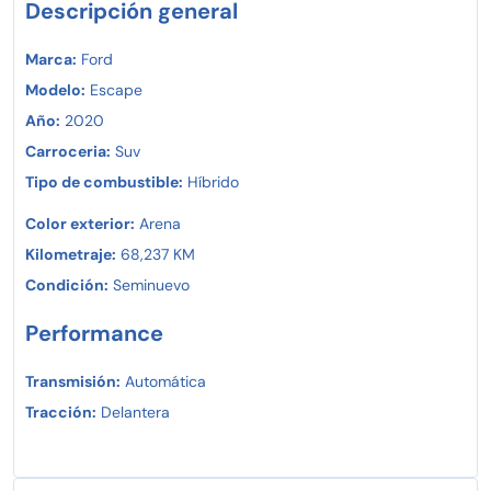
un auténtico Ford Escape VUD!
Descripción general
Marca:
Ford
Modelo:
Escape
Año:
2020
Carroceria:
Suv
Tipo de combustible:
Híbrido
Color exterior:
Arena
Kilometraje:
68,237 KM
Condición:
Seminuevo
Performance
Transmisión:
Automática
Tracción:
Delantera