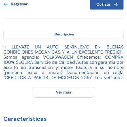
Regresar
Cotizar
Descripción
¡¡ LLEVATE UN AUTO SEMINUEVO EN BUENAS
CONDICIONES MECANICAS Y A UN EXCELENTE PRECIO!!!
Somos agencia: VOLKSWAGEN Ofrecemos: COMPRA
100% SEGURA Servicio de Calidad Autos con garantía por
escrito en transmisión y motor Factura a su nombre
(persona física o moral) Documentación en regla
"CREDITOS A PARTIR DE MODELOS 2015" Los vehículos
son preparados para su entrega, con lavado de interiores,
de motor, pulido y encerado. *TOMAMOS SU AUTO A
Ver más
CUENTA DE ENGANCHE* (Modelos 2013 a la fecha, previo
avalúo visual, mecánico y documentación en regla) ¡¡¡Te
invitamos a concertar una cita para que realices tu
prueba de manejo sin compromiso!!! APARTALO DESDE
$5,000 Sólo di que lo viste en Internet CONTÁCTAME
Características
Oficina:734 34 30108 (8:30am a 6 pm)
CEL/WHATSAPP:777 346 72 22 (TODO EL DIA)