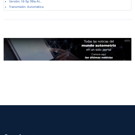
Versión: 1.6 5p 118ia At...
Transmisión: Automática