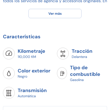
todos los servicios de agencia y accesorios originales. En
Honda Elite Irapuato, como distribuidor profesional
automotriz, garantizamos la calidad y confiabilidad de
Ver más
este vehículo para que puedas disfrutar de una
experiencia de conducción única y satisfactoria.
Características
Kilometraje
Tracción
110,000 KM
Delantera
Tipo de
Color exterior
combustible
Negro
Gasolina
Transmisión
Automática