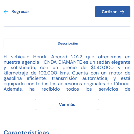
Regresar
Cotizar
Descripción
El vehículo Honda Accord 2022 que ofrecemos en
nuestra agencia HONDA DIAMANTE es un sedán elegante
y sofisticado, con un precio de $540,000 y un
kilometraje de 102,000 kms. Cuenta con un motor de
gasolina eficiente, transmisión automática, y está
equipado con todos los accesorios originales de fábrica.
Además, ha recibido todos los servicios de
mantenimiento en agencia, lo que garantiza su buen
estado y funcionamiento óptimo. En HONDA DIAMANTE
Ver más
somos expertos profesionales en la venta de automóviles,
por lo que puedes confiar en la calidad y confiabilidad de
este Honda Accord 2022.
Características