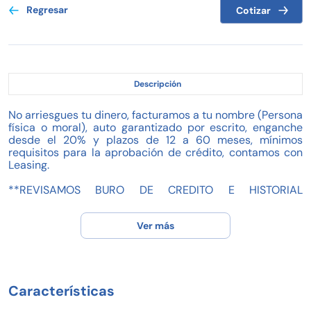
Regresar
Cotizar
Descripción
No arriesgues tu dinero, facturamos a tu nombre (Persona
física o moral), auto garantizado por escrito, enganche
desde el 20% y plazos de 12 a 60 meses, mínimos
requisitos para la aprobación de crédito, contamos con
Leasing.
**REVISAMOS BURO DE CREDITO E HISTORIAL
CREDITICIO**
***Tomamos tu auto a cuenta
Ver más
Pregunta por nuestras promociones por este medio o en
el número de contacto y recibe promociones
exclusivas***
"SIN COMPROBAR INGRESOS"
Características