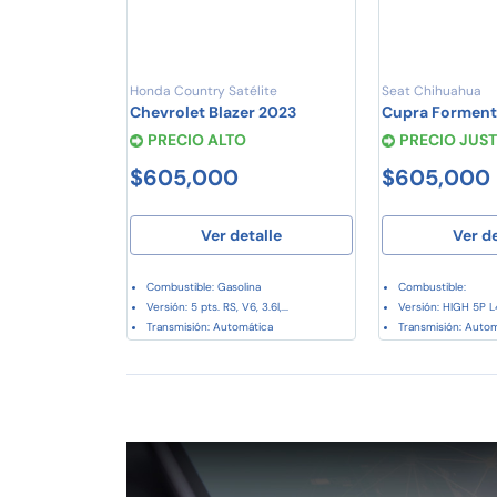
Honda Country Satélite
Seat Chihuahua
Chevrolet Blazer 2023
Cupra Forment
PRECIO ALTO
PRECIO JUS
$605,000
$605,000
Ver detalle
Ver d
Combustible: Gasolina
Combustible:
Versión: 5 pts. RS, V6, 3.6l,...
Versión: HIGH 5P L4
Transmisión: Automática
Transmisión: Auto