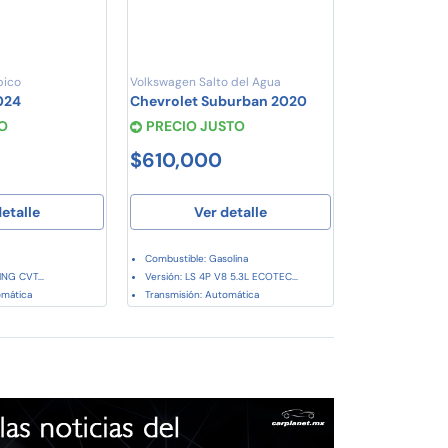
pico
Volkswagen Salto del Agua
024
Chevrolet Suburban 2020
O
PRECIO JUSTO
$610,000
etalle
Ver detalle
Combustible: Gasolina
ING CVT...
Versión: LS 4P V8 5.3L ECOTEC...
omática
Transmisión: Automática