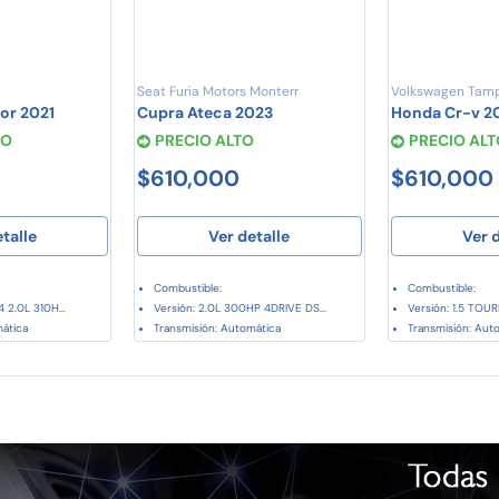
Seat Furia Motors Monterr
Volkswagen Tam
or 2021
Cupra Ateca 2023
Honda Cr-v 2
TO
PRECIO ALTO
PRECIO ALT
$610,000
$610,000
etalle
Ver detalle
Ver d
Combustible:
Combustible:
 2.0L 310H...
Versión: 2.0L 300HP 4DRIVE DS...
Versión: 1.5 TOUR
mática
Transmisión: Automática
Transmisión: Aut