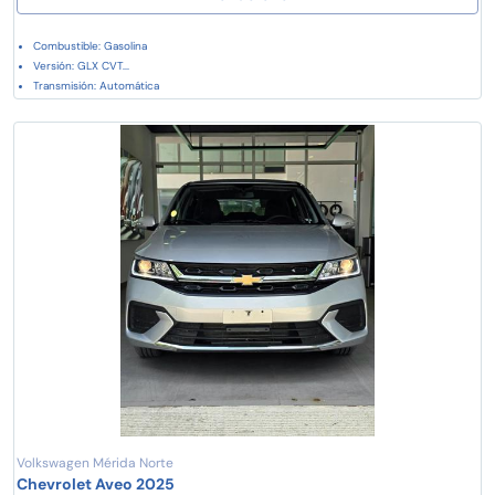
Combustible: Gasolina
Versión: GLX CVT...
Transmisión: Automática
Volkswagen Mérida Norte
Chevrolet Aveo 2025