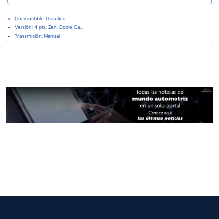
Combustible: Gasolina
Versión: 4 pts. Zen, Doble Ca...
Transmisión: Manual