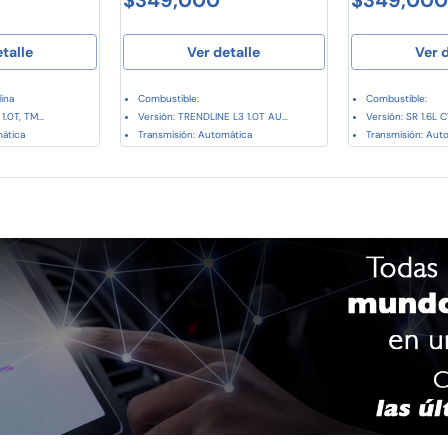
etalle
Ver detalle
Ver d
ina
Combustible:
Combustible:
1.0T, TM...
Versión: TRENDLINE L3 1.0T AU...
Versión: SR 1.6L CV
mática
Transmisión: Automática
Transmisión: Aut