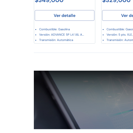
Ver detalle
Ver d
Combustible: Gasolina
Combustible: Gasol
Versión: ADVANCE 5P L4 1.6L A...
Versión: 5 pts. XLE, 
Transmisión: Automática
Transmisión: Auto