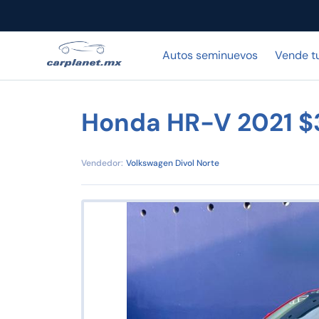
Autos seminuevos
Vende t
Honda HR-V 2021 
Vendedor:
Volkswagen Divol Norte