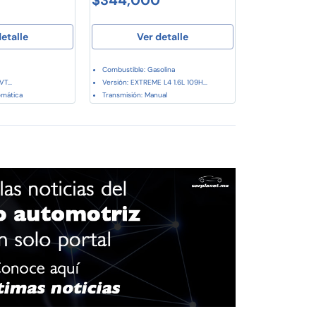
etalle
Ver detalle
Combustible: Gasolina
T...
Versión: EXTREME L4 1.6L 109H...
omática
Transmisión: Manual