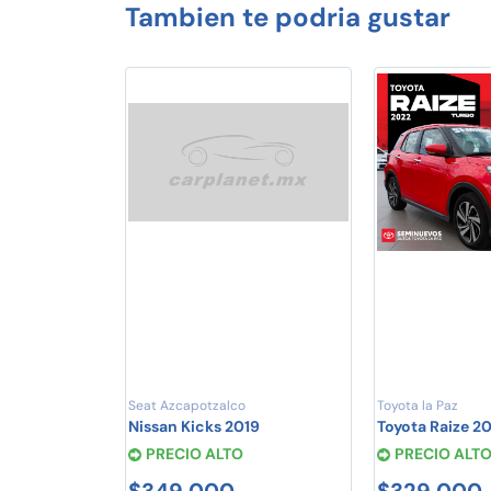
Tambien te podria gustar
Seat Azcapotzalco
Toyota la Paz
Nissan Kicks 2019
Toyota Raize 2
PRECIO ALTO
PRECIO ALT
$349,000
$329,000