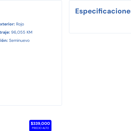
Especificacione
xterior:
Rojo
raje:
96,055 KM
ión:
Seminuevo
$339,000
PRECIO ALTO