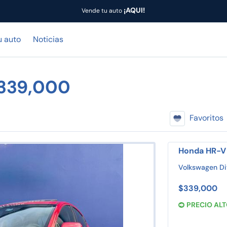
¡AQUI!
Vende tu auto
u auto
Noticias
$339,000
Favoritos
Honda HR-V 
Volkswagen Di
$339,000
PRECIO AL