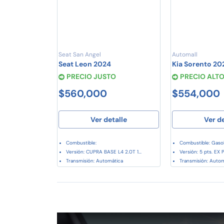
Seat San Angel
Automall
Seat Leon 2024
Kia Sorento 20
PRECIO JUSTO
PRECIO ALT
$560,000
$554,000
Ver detalle
Ver d
Combustible:
Combustible: Gasol
Versión: CUPRA BASE L4 2.0T 1...
Versión: 5 pts. EX Pa
Transmisión: Automática
Transmisión: Auto