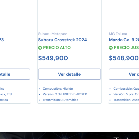
Subaru Metepec
MG Toluca
23
Subaru Crosstrek 2024
Mazda Cx-9 2
O
PRECIO ALTO
PRECIO JU
$549,900
$548,900
etalle
Ver detalle
Ver d
ina
Combustible: Hibrido
Combustible: Gas
ck, 2.5l...
Versión: 2.0i LIMITED E-BOXER...
Versión: 5 pts. Gr
mática
Transmisión: Automática
Transmisión: Aut