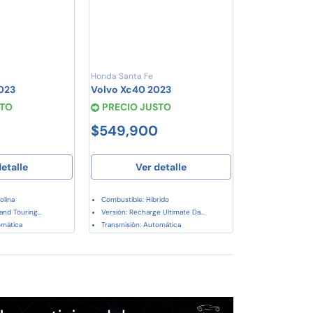
Honda Santa Fe
023
Volvo Xc40 2023
STO
PRECIO JUSTO
$549,900
etalle
Ver detalle
olina
Combustible: Hibrido
and Touring...
Versión: Recharge Ultimate Da...
omática
Transmisión: Automática