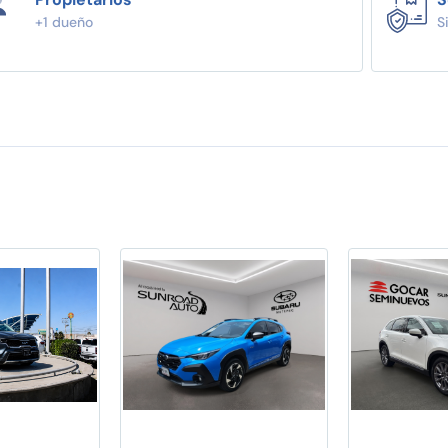
+1 dueño
S