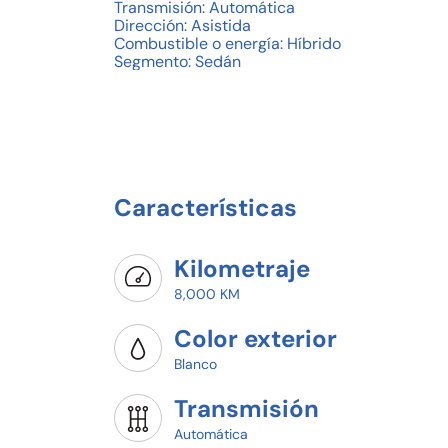
Transmisión: Automática
Dirección: Asistida
Combustible o energía: Híbrido
Segmento: Sedán
Condición: Usado
Color exterior: Blanco
Color interior: Gris
Holograma ambiental: 00
Puertas: 4
Velocidades: 6
Características
EQUIPAMIENTO:
- Documentos: acepto vehículos a cuenta.
Kilometraje
CONTACTO/ASESOR: MARIO PINEDA GARCIA
LLAMADAS Y WHATSAPP: (CINCO, CINCO, OCHO,
8,000 KM
Color exterior
Blanco
Transmisión
Automática