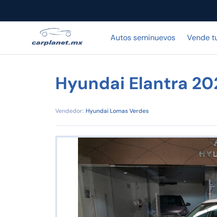
Autos seminuevos
Vende t
Hyundai Elantra 2
Vendedor:
Hyundai Lomas Verdes