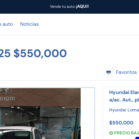
¡AQUI!
Vende tu auto
u auto
Noticias
025 $550,000
Favoritos
Hyundai Elan
a/ac. Aut., 
Hyundai Loma
$550,000
PRECIO BA