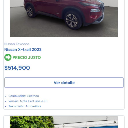
Nissan Texcoco
Nissan X-trail 2023
PRECIO JUSTO
$514,900
Ver detalle
Combustible: Electrico
Versión: 5 pts. Exclusive e-P...
Transmisión: Automática