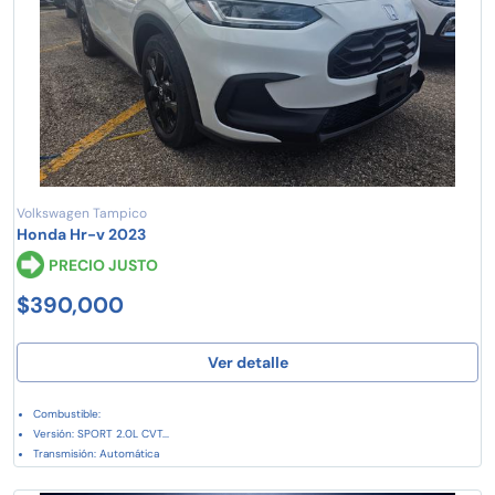
Volkswagen Tampico
Honda Hr-v 2023
PRECIO JUSTO
$390,000
Ver detalle
Combustible:
Versión: SPORT 2.0L CVT...
Transmisión: Automática