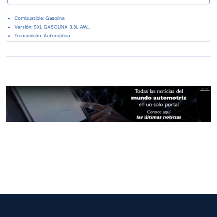
Combustible: Gasolina
Versión: SXL GASOLINA 3.3L AW...
Transmisión: Automática