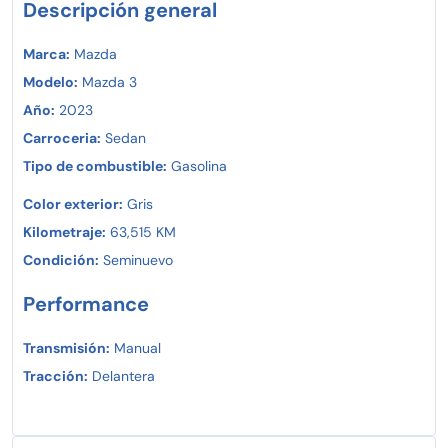
Crédito o pago de contado y vive la emoción de manejar
Descripción general
un auténtico MAZDA MAZDA 3!
Marca:
Mazda
Modelo:
Mazda 3
Año:
2023
Carroceria:
Sedan
Tipo de combustible:
Gasolina
Color exterior:
Gris
Kilometraje:
63,515 KM
Condición:
Seminuevo
Performance
Transmisión:
Manual
Tracción:
Delantera