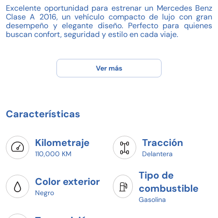
Excelente oportunidad para estrenar un Mercedes Benz
Clase A 2016, un vehículo compacto de lujo con gran
desempeño y elegante diseño. Perfecto para quienes
buscan confort, seguridad y estilo en cada viaje.
Características destacadas:
- Marca: Mercedes Benz
Ver más
- Modelo: Clase A
- Año: 2016
- Precio: $285,000
- Kilometraje: 110,000 km
- Número de pasajeros: 5
Características
- Agencia: Honda Acapulco
¡Agenda hoy tu prueba de manejo y arranca con planes
desde 20% de enganche!
Kilometraje
Tracción
¡Tu Mercedes Benz Clase A te espera en Honda Acapulco!
110,000 KM
Delantera
Pregunta por disponibilidad y agenda tu prueba de
Tipo de
manejo hoy mismo.
Color exterior
Crédito o pago de contado y vive la emoción de manejar
combustible
un auténtico Mercedes Benz Clase A!
Negro
Gasolina