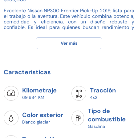
Excelente Nissan NP300 Frontier Pick-Up 2019, lista para
el trabajo o la aventura. Este vehículo combina potencia,
comodidad y eficiencia, con un diseño robusto y
confiable. Es ideal para quienes buscan rendimiento y
versatilidad en cada trayecto.
Ver más
Características destacadas:
- Kilometraje: 69,684 km
- Transmisión automática
- Motor a gasolina
- Capacidad para 5 pasajeros
Características
- Accesorios originales incluidos
Beneficios exclusivos de agencia:
- Todos los servicios realizados en agencia
Kilometraje
Tracción
- Accesorios originales asegurados
69,684 KM
4x2
¡Agenda hoy tu prueba de manejo y arranca con planes
Tipo de
desde 20% de enganche!
Color exterior
¡Tu Nissan Comerciales NP300 Frontier Pick-Up te espera
combustible
en (Nissan Monclova)!
Blanco glaciar
Gasolina
Pregunta por disponibilidad y agenda tu prueba de