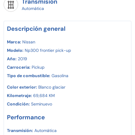
manejo hoy mismo.
Transmisión
Crédito o pago de contado y vive la emoción de manejar
Automática
un auténtico Nissan Comerciales NP300 Frontier Pick-
Up!
Descripción general
Marca:
Nissan
Modelo:
Np300 frontier pick-up
Año:
2019
Carroceria:
Pickup
Tipo de combustible:
Gasolina
Color exterior:
Blanco glaciar
Kilometraje:
69,684 KM
Condición:
Seminuevo
Performance
Transmisión:
Automática