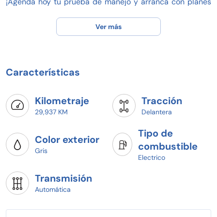
¡Agenda hoy tu prueba de manejo y arranca con planes
desde 20% de enganche!
Pregunta por disponibilidad y agenda tu prueba de
Ver más
manejo hoy mismo.
Características
Kilometraje
Tracción
29,937 KM
Delantera
Tipo de
Color exterior
combustible
Gris
Electrico
Transmisión
Automática