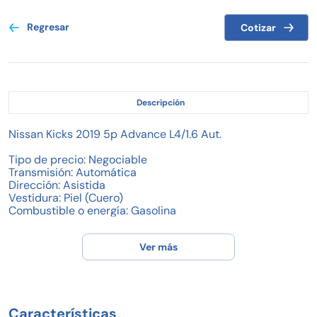
Regresar
Cotizar
Descripción
Nissan Kicks 2019 5p Advance L4/1.6 Aut.
Tipo de precio: Negociable
Transmisión: Automática
Dirección: Asistida
Vestidura: Piel (Cuero)
Combustible o energía: Gasolina
Segmento: CUV / SUV / Crossover
Condición: Usado
Ver más
Color exterior: Rojo
Color interior: Negro
Con aire acondicionado
Tracción: Delantera
Puertas: 5
Características
Pasajeros: 5