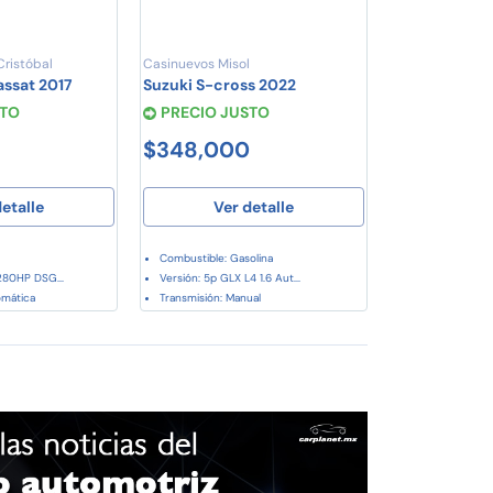
ristóbal
Casinuevos Misol
ssat 2017
Suzuki S-cross 2022
STO
PRECIO JUSTO
$348,000
etalle
Ver detalle
Combustible: Gasolina
280HP DSG...
Versión: 5p GLX L4 1.6 Aut...
omática
Transmisión: Manual