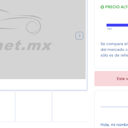
PRECIO AL
Min
Se compara el
del mercado co
sólo es de refe
Este v
Hola, mi nomb