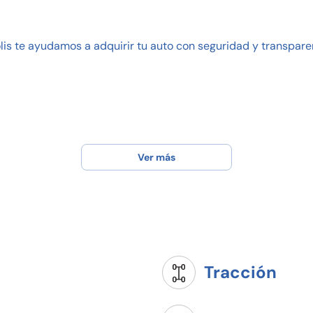
is te ayudamos a adquirir tu auto con seguridad y transpare
20% y plazos de 12 hasta 48 meses
ión de impuestos
Ver más
otor y transmisión
ión de 114 puntos de seguridad, con la cual garantizamos
rsión de tu vehículo. Con nuestra estética y reacondicion
e su entrega
Tracción
lizada