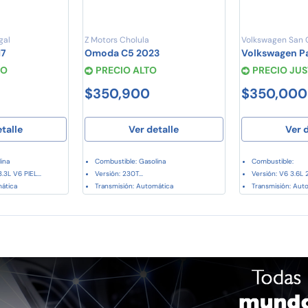
gal
Z Motors Cholula
Volkswagen San C
17
Omoda C5 2023
Volkswagen Pa
TO
PRECIO ALTO
PRECIO JU
$350,900
$350,000
etalle
Ver detalle
Ver d
ina
Combustible: Gasolina
Combustible:
3L V6 PIEL...
Versión: 230T...
Versión: V6 3.6L 
mática
Transmisión: Automática
Transmisión: Aut