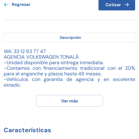
Regresar
Cotizar
Descripción
WA: 33 12 63 77 47
AGENCIA VOLKSWAGEN TONALÁ
-Unidad disponible para entrega inmediata.
-Contamos con financiamiento tradicional con el 20%
para el enganche y plazos hasta 48 meses.
-Vehículos con garantía de agencia y en excelente
estado.
¡Tomamos tu auto a cuenta!
Solicita más información o acude al concesionario por
Ver más
una asesoría gratis.
¡Pregunta por las promociones del mes!
*Créditos sujeto a consulta de buró de crédito,
promociones y garantía aplica restricciones. Lunes a
viernes de 9:00 AM a 7:00 Pm Sábado de 9:00 AM a 4:00
Características
PM Domingo de 10:30 AM a 4:00 PM