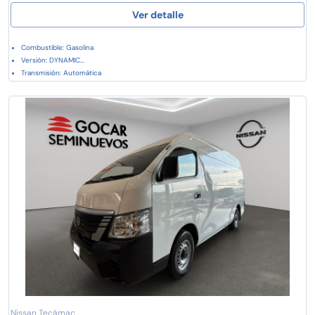
Ver detalle
Combustible: Gasolina
Versión: DYNAMIC...
Transmisión: Automática
Nissan Tecámac