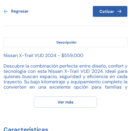
Regresar
Cotizar
Descripción
Nissan X-Trail VUD 2024 - $559,000
Descubre la combinación perfecta entre diseño, confort y
tecnología con esta Nissan X-Trail VUD 2024. Ideal para
quienes buscan espacio, seguridad y eficiencia en cada
trayecto. Su bajo kilometraje y equipamiento completo la
convierten en una excelente opción para familias y
aventureros.
Ver más
Características destacadas:
- Año: 2024
- Kilometraje: 37,269 km
- Transmisión: Automática
- Combustible: Gasolina
Características
- Capacidad: 5 pasajeros