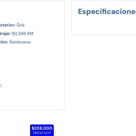
Especificacione
xterior:
Gris
raje:
90,346 KM
ión:
Seminuevo
1
$208,000
PRECIO ALTO