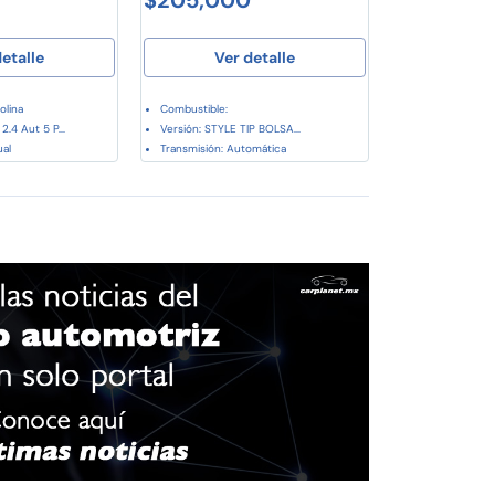
etalle
Ver detalle
olina
Combustible:
2.4 Aut 5 P...
Versión: STYLE TIP BOLSA...
al
Transmisión: Automática