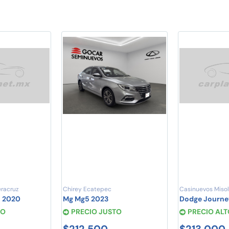
eracruz
Chirey Ecatepec
Casinuevos Misol
o 2020
Mg Mg5 2023
Dodge Journe
TO
PRECIO JUSTO
PRECIO ALT
$212,500
$213,000