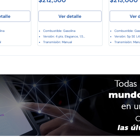
etalle
Ver detalle
Ver d
ina
Combustible: Gasolina
Combustible: Gas
Versión: 4 pts. Elegance, 1.5...
Versión: 5p SE L4 
l
Transmisión: Manual
Transmisión: Manu