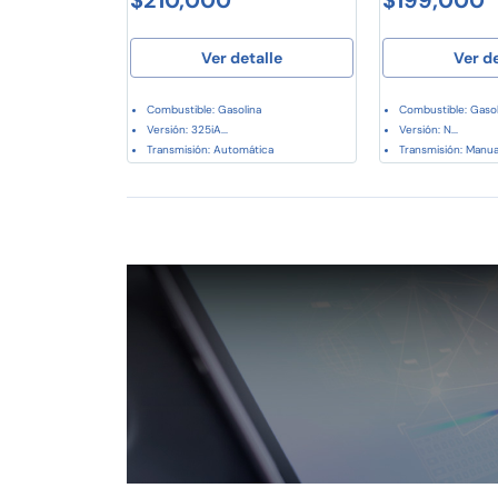
Ver detalle
Ver d
Combustible: Gasolina
Combustible: Gasol
Versión: 325iA...
Versión: N...
Transmisión: Automática
Transmisión: Manua