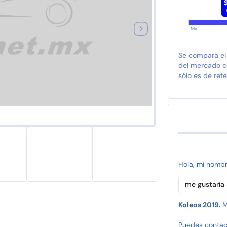
Min
Se compara el
del mercado co
sólo es de refe
Hola, mi nomb
Koleos 2019.
M
Puedes contac