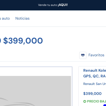
¡AQUI!
Vende tu auto
u auto
Noticias
9 $399,000
Favoritos
Renault Kole
GPS, QC, RA-
Renault San U
$399,000
PRECIO BA