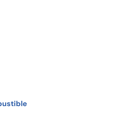
ustible
 un increíble precio de Contado o Financiado.
de crédito y débito*. Además tramitamos tu
ses. Mínimos requisitos, respuesta inmediata.