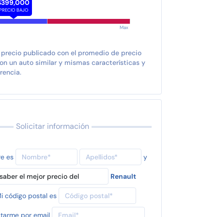
$399,000
PRECIO BAJO
Max
 precio publicado con el promedio de precio
n un auto similar y mismas características y
rencia.
Solicitar información
re es
y
Renault
i código postal es
tarme por email