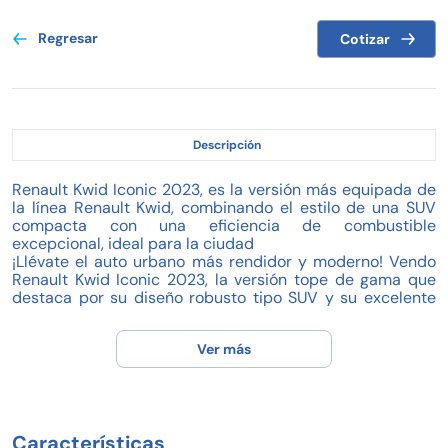
Regresar
Cotizar
Descripción
Renault Kwid Iconic 2023, es la versión más equipada de
la línea Renault Kwid, combinando el estilo de una SUV
compacta con una eficiencia de combustible
excepcional, ideal para la ciudad
¡Llévate el auto urbano más rendidor y moderno! Vendo
Renault Kwid Iconic 2023, la versión tope de gama que
destaca por su diseño robusto tipo SUV y su excelente
equipamiento tecnológico. Es el vehículo perfecto para
estudiantes, parejas jóvenes o quienes buscan ahorrar en
Ver más
gasolina sin sacrificar comodidad.
Lo mejor de este Kwid Iconic:
Rendimiento Imbatible: Motor 1.0L de 66 hp que ofrece
hasta 19 km/l reales, permitiéndote moverte por la ciudad
Características
con un gasto mínimo.