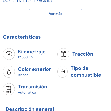
(SOLICITA TU COTIZACIÓN)
* REALIZA TU PRUEBA DE MANEJO
* TOMAMOS TU AUTO A CUENTA (AVALUO SIN COSTO)
Ver más
* ¡APARTALO YA!
Características
Kilometraje
Tracción
12,338 KM
Tipo de
Color exterior
combustible
Blanco
Transmisión
Automática
Descripción general