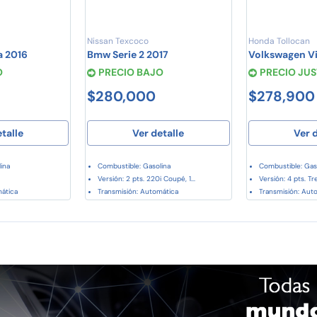
Nissan Texcoco
Honda Tollocan
a 2016
Bmw Serie 2 2017
Volkswagen Vi
O
PRECIO BAJO
PRECIO JU
$280,000
$278,900
etalle
Ver detalle
Ver d
ina
Combustible: Gasolina
Combustible: Gas
Versión: 2 pts. 220i Coupé, 1...
Versión: 4 pts. Tren
mática
Transmisión: Automática
Transmisión: Aut