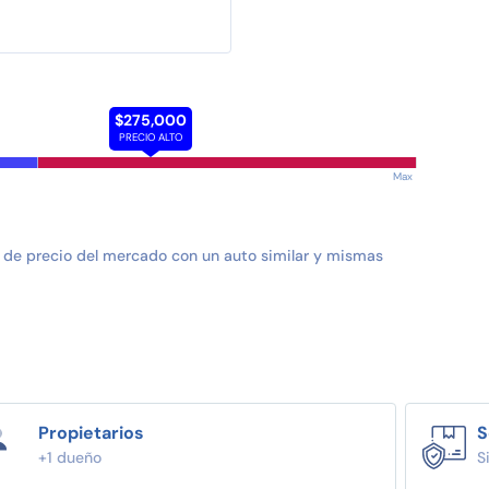
$275,000
PRECIO ALTO
Max
 de precio del mercado con un auto similar y mismas
Propietarios
S
+1 dueño
S