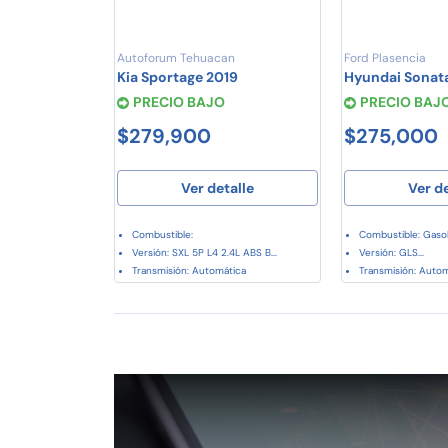
Autoforum Tehuacan
Ford Plasencia
Kia Sportage 2019
Hyundai Sonat
PRECIO BAJO
PRECIO BAJ
$279,900
$275,000
Ver detalle
Ver d
Combustible:
Combustible: Gasol
Versión: SXL 5P L4 2.4L ABS B...
Versión: GLS...
Transmisión: Automática
Transmisión: Auto