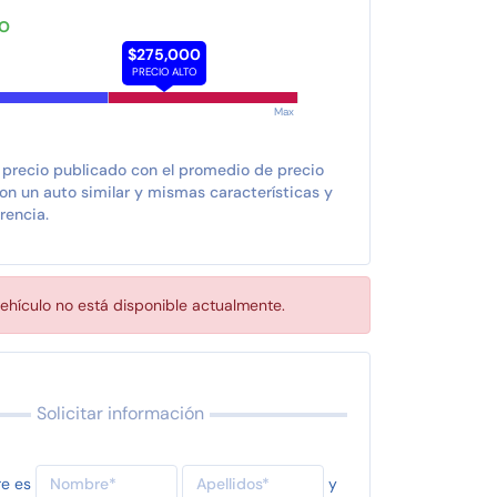
TO
$275,000
PRECIO ALTO
Max
 precio publicado con el promedio de precio
n un auto similar y mismas características y
rencia.
ehículo no está disponible actualmente.
Solicitar información
re es
y