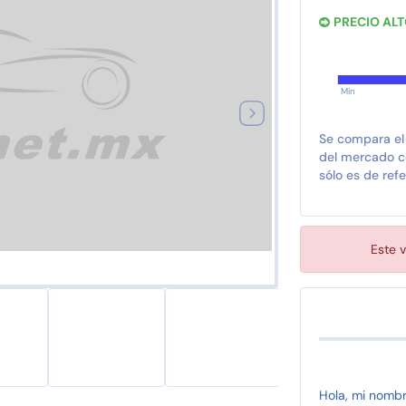
PRECIO AL
Min
Se compara el
del mercado co
sólo es de refe
Este v
Hola, mi nomb