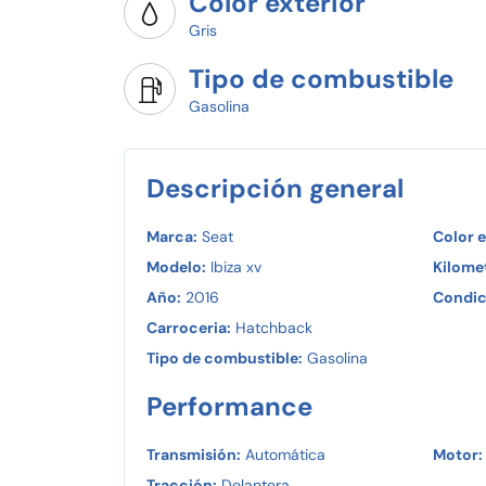
Color exterior
Gris
Tipo de combustible
Gasolina
Descripción general
Marca:
Seat
Color e
Modelo:
Ibiza xv
Kilomet
Año:
2016
Condic
Carroceria:
Hatchback
Tipo de combustible:
Gasolina
Performance
Transmisión:
Automática
Motor:
Tracción:
Delantera