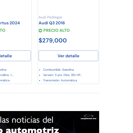
Audi Pedregal
rtus 2024
Audi Q3 2016
STO
PRECIO ALTO
$279,000
etalle
Ver detalle
olina
Combustible: Gasolina
dline, 1....
Versión: 5 pts. Elite, 180 HP...
omática
Transmisión: Automática