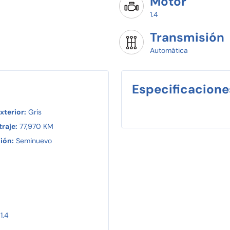
Motor
1.4
Transmisión
Automática
Especificacione
xterior:
Gris
raje:
77,970 KM
ión:
Seminuevo
1.4