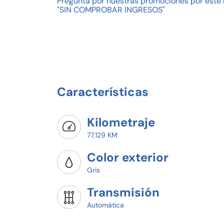
Pregunta por nuestras promociones por este 
"SIN COMPROBAR INGRESOS"
Características
Kilometraje
77,129 KM
Color exterior
Gris
Transmisión
Automática