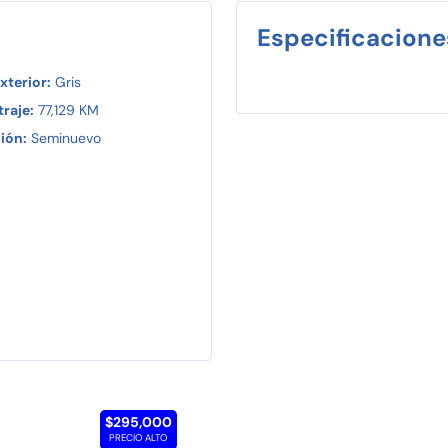
Especificacione
xterior:
Gris
raje:
77,129 KM
ión:
Seminuevo
$295,000
PRECIO ALTO