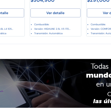
etalle
Ver detalle
Ver d
Combustible:
Combustible:
6L L4 105...
Versión: HIGHLINE 2.5L V5 170...
Versión: COMFORT
mática
Transmisión: Automática
Transmisión: Aut