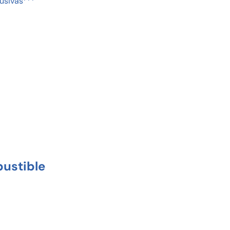
usivas***
ustible