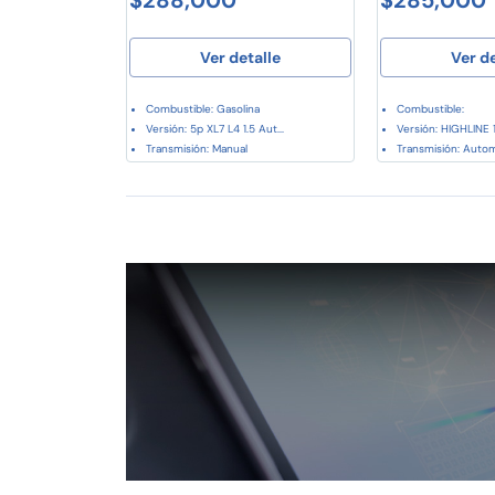
Ver detalle
Ver d
Combustible: Gasolina
Combustible:
Versión: 5p XL7 L4 1.5 Aut...
Versión: HIGHLINE 1.
Transmisión: Manual
Transmisión: Auto