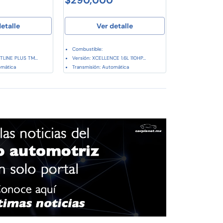
etalle
Ver detalle
Combustible:
LINE PLUS TM...
Versión: XCELLENCE 1.6L 110HP...
omática
Transmisión: Automática