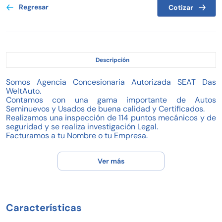
Regresar
Cotizar
Descripción
Somos Agencia Concesionaria Autorizada SEAT Das
WeltAuto.
Contamos con una gama importante de Autos
Seminuevos y Usados de buena calidad y Certificados.
Realizamos una inspección de 114 puntos mecánicos y de
seguridad y se realiza investigación Legal.
Facturamos a tu Nombre o tu Empresa.
Planes de financiamiento atractivos.
Desde un 20% de enganche (Depende al año del
Ver más
vehículo).
Respuesta de 24 a 48 horas.
Tomamos tu auto a cuenta, no te arriesgues.
Realiza tu prueba de manejo.
¡¡¡TODOS NUESTROS VEHICULOS TIENEN GARANTIA
Características
AVALADA POR PROFECO!!!
Ante la situación de la pandemia tomamos las medidas