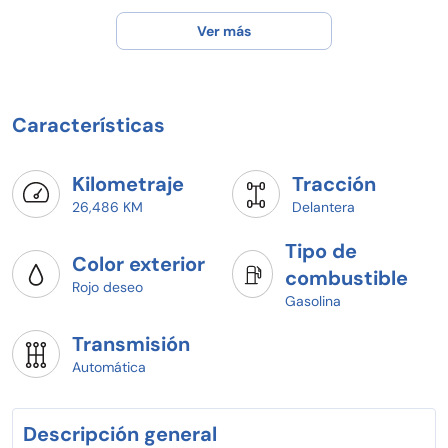
Enganche desde el 20%
Ver más
Visítanos en #SEATVallejo
Atención especializada y personalizada
Compra con confianza
Contamos con el respaldo de SEAT VALLEJO
SOMOS AGENCIA OFICIAL
Características
Área Digital: 55 6709 8738
Kilometraje
Tracción
26,486 KM
Delantera
Tipo de
Color exterior
combustible
Rojo deseo
Gasolina
Transmisión
Automática
Descripción general