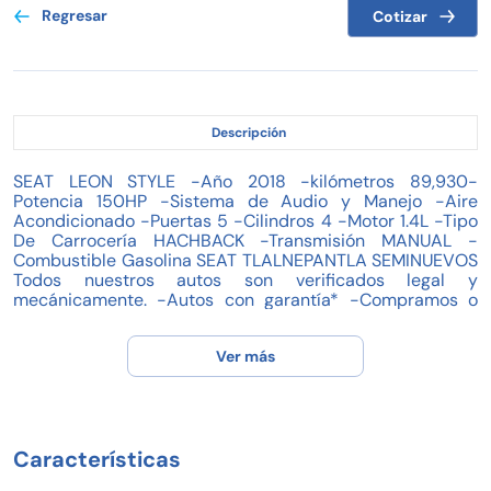
Regresar
Cotizar
Descripción
SEAT LEON STYLE -Año 2018 -kilómetros 89,930-
Potencia 150HP -Sistema de Audio y Manejo -Aire
Acondicionado -Puertas 5 -Cilindros 4 -Motor 1.4L -Tipo
De Carrocería HACHBACK -Transmisión MANUAL -
Combustible Gasolina SEAT TLALNEPANTLA SEMINUEVOS
Todos nuestros autos son verificados legal y
mecánicamente. -Autos con garantía* -Compramos o
tomamos su auto* -Planes de Financiamiento* -Garantía
Extendida* -Seguro de Auto -Reserve su prueba de
Ver más
manejo REQUISITOS PARA CRÉDITO -INE, Pasaporte,
Cédula Profesional (vigentes) -CURP -RFC (situación
fiscal, personas física o moral) -Comprobante de
Domicilio (no mayor a 3 meses) -Estados de Cuenta
Bancarios PDF (últimos 3 meses) *Aplica restricciones
Características
según marca, año y kilometraje. Todos los precios son en
Moneda Nacional y con IVA incluido. MODELO SUJETO A