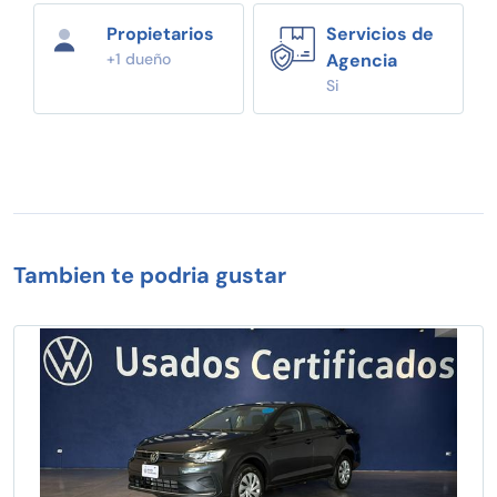
Propietarios
Servicios de
+1 dueño
Agencia
Si
Tambien te podria gustar