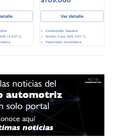
etalle
Ver detalle
olina
Combustible: Gasolina
SE L4 2.0T 3...
Versión: 5 pts. SQ5, 3.0T, Ti...
omática
Transmisión: Automática