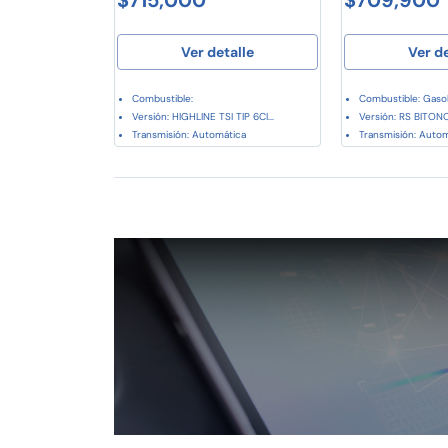
Ver detalle
Ver d
Combustible:
Combustible: Gasol
Versión: HIGHLINE TSI TIP 6CI...
Versión: RS BITONO.
Transmisión: Automática
Transmisión: Auto