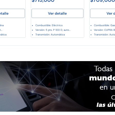
etalle
Ver detalle
Ver d
ina
Combustible: Eléctrico
Combustible: Gas
..
Versión: 5 pts. P 100 D, auto...
Versión: CUPRA BA
mática
Transmisión: Automática
Transmisión: Aut