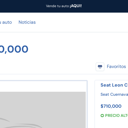
¡AQUI!
Vende tu auto
u auto
Noticias
10,000
Favoritos
Seat Leon C
Seat Cuernav
$710,000
PRECIO AL