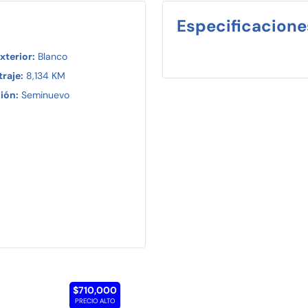
Especificacione
xterior:
Blanco
raje:
8,134 KM
ión:
Seminuevo
$710,000
PRECIO ALTO