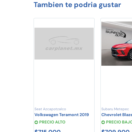
Tambien te podria gustar
Seat Azcapotzalco
Subaru Metepec
Volkswagen Teramont 2019
Chevrolet Blaz
PRECIO ALTO
PRECIO BAJ
$715,000
$709,900