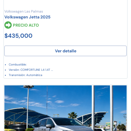
Volkswagen Las Palmas
Volkswagen Jetta 2025
PRECIO ALTO
$435,000
Ver detalle
Combustible:
Versión: COMFORTLINE L4 1.4T ...
Transmisión: Automática