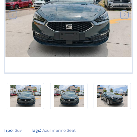
Tipo:
Suv
Tags:
Azul marino
,
Seat