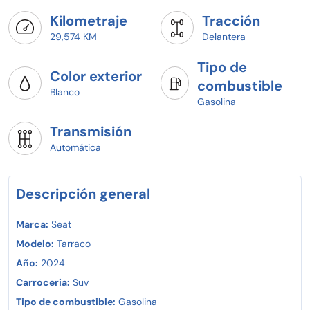
Beneficios exclusivos de agencia:
Kilometraje
Tracción
- Todos los servicios realizados en agencia oficial
29,574 KM
Delantera
¡Agenda hoy tu prueba de manejo y arranca con planes
Tipo de
desde 15% de enganche!
Color exterior
¡Tu SEAT TARRACO te espera en (Seat Mérida)!
combustible
Blanco
Gasolina
Pregunta por disponibilidad y agenda tu prueba de
manejo hoy mismo.
Crédito o pago de contado y vive la emoción de manejar
Transmisión
un auténtico SEAT TARRACO!
Automática
Descripción general
Marca:
Seat
Modelo:
Tarraco
Año:
2024
Carroceria:
Suv
Tipo de combustible:
Gasolina