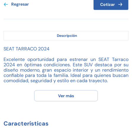
Regresar
Cotizar
Descripción
SEAT TARRACO 2024
Excelente oportunidad para estrenar un SEAT Tarraco
2024 en óptimas condiciones. Este SUV destaca por su
diseño moderno, gran espacio interior y un rendimiento
confiable para toda la familia. Ideal para quienes buscan
comodidad, seguridad y estilo en cada trayecto.
Características destacadas:
Ver más
- Kilometraje: 29,574 km
- Transmisión automática
- Motor a gasolina
- Capacidad para 5 pasajeros
- Servicios de agencia realizados
Características
- Único dueño
- Modelo reciente