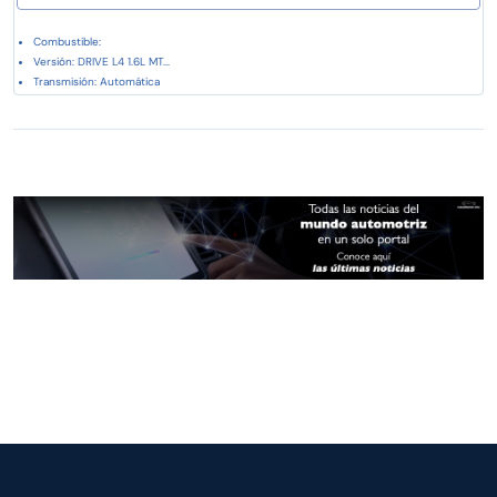
Combustible:
Versión: DRIVE L4 1.6L MT...
Transmisión: Automática