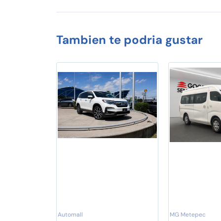
Tambien te podria gustar
Automall
MG Metepec