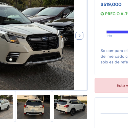
$519,000
PRECIO AL
Min
Se compara el
del mercado co
sólo es de refe
Este v