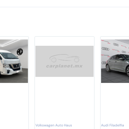
Volkswagen Auto Haus
Audi Filadelfia