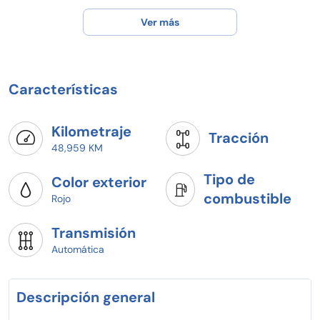
" Pregunta por nuestras promociones por este medio o en
Ver más
el número de contacto y recibe promociones
exclusivas***
*REVISAMOS BURO DE CREDITO E HISTORIAL
CREDITICIO*
**Tomamos tu auto a cuenta**
Características
Kilometraje
Tracción
48,959 KM
Tipo de
Color exterior
combustible
Rojo
Transmisión
Automática
Descripción general