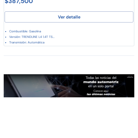
$387,500
Ver detalle
Combustible: Gasolina
Versión: TRENDLINE L4 1.4T TS...
Transmisión: Automática