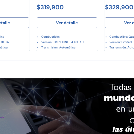
$319,900
$329,900
etalle
Ver detalle
Ver d
ina
Combustible:
Combustible: Gas
.0L TA...
Versión: TRENDLINE L4 1.6L AU...
Versión: Limited ..
mática
Transmisión: Automática
Transmisión: Aut