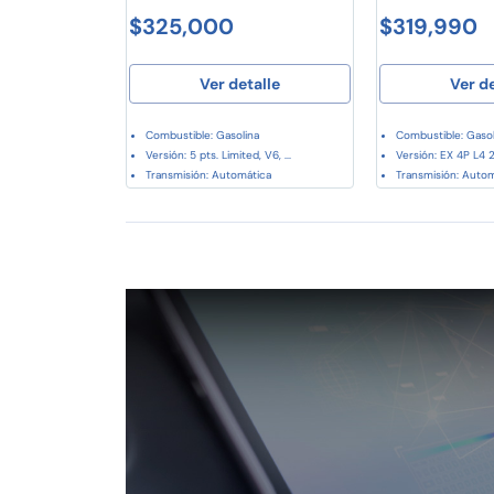
$325,000
$319,990
Ver detalle
Ver d
Combustible: Gasolina
Combustible: Gasol
Versión: 5 pts. Limited, V6, ...
Versión: EX 4P L4 2
Transmisión: Automática
Transmisión: Auto