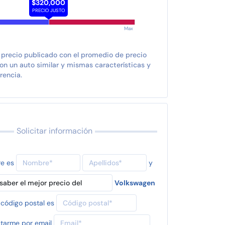
$320,000
PRECIO JUSTO
Max
 precio publicado con el promedio de precio
n un auto similar y mismas características y
rencia.
Solicitar información
re es
y
Volkswagen
 código postal es
tarme por email