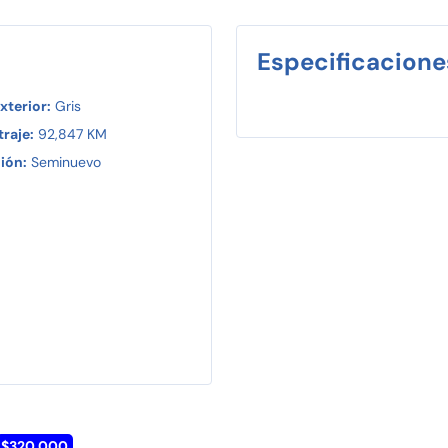
Especificacione
xterior:
Gris
raje:
92,847 KM
ión:
Seminuevo
$320,000