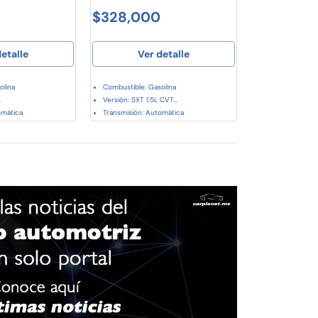
$328,000
etalle
Ver detalle
olina
Combustible: Gasolina
.
Versión: SXT 1.5L CVT...
omática
Transmisión: Automática